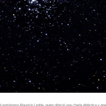
del astrónomo Mauricio Ledda, quien ofreció una charla didáctica y ap