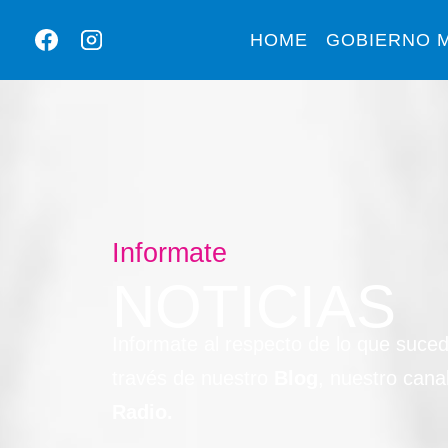
HOME
GOBIERNO M
Informate
NOTICIAS
Informate al respecto de lo que suce
través de nuestro
Blog
, nuestro cana
Radio.