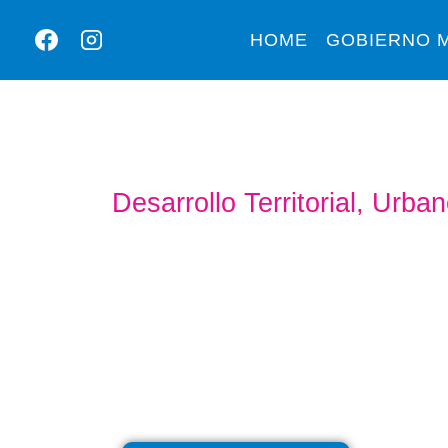
HOME
GOBIERNO M
Desarrollo Territorial, Urba
VIVIEN
Trabajamos para gestionar soluciones habitacional
las necesidades de nuestros vecinos, con el objetiv
digna para todos los habitantes de Santa Rosa.