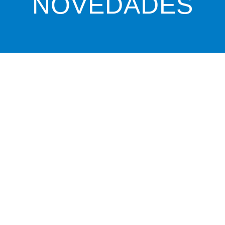
NOVEDADES
P
ATO PARA AVANZAR CON LA OBRA
UEVO BARRIO DE LA DORMIDA
ma