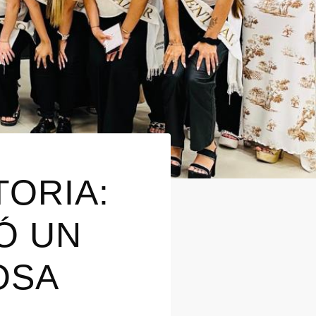
TORIA:
Ó UN
OSA