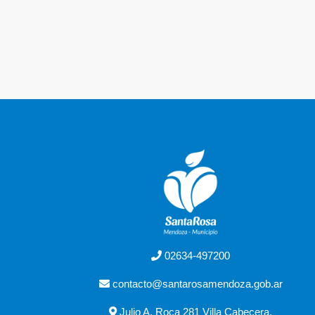
02634-497200
contacto@santarosamendoza.gob.ar
Julio A. Roca 281 Villa Cabecera,