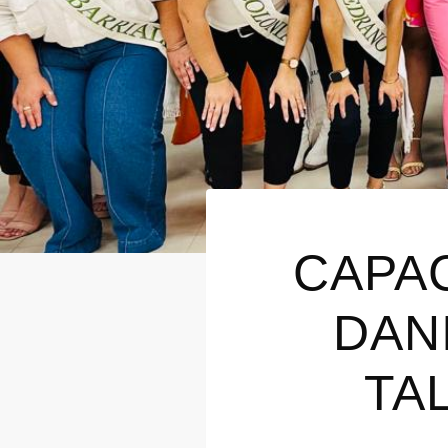
CAPAC
DAN
TA