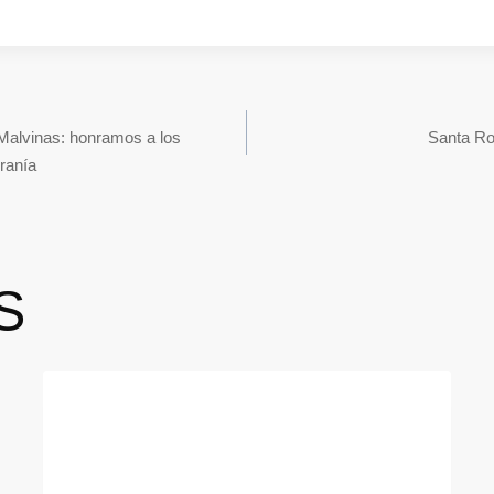
 Malvinas: honramos a los
Santa Ros
ranía
S