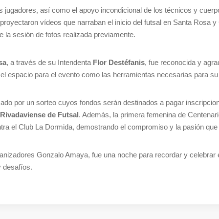
s jugadores, así como el apoyo incondicional de los técnicos y cuerp
royectaron vídeos que narraban el inicio del futsal en Santa Rosa y
la sesión de fotos realizada previamente.
sa
, a través de su Intendenta
Flor Destéfanis
, fue reconocida y agr
nto el espacio para el evento como las herramientas necesarias para su 
cado por un sorteo cuyos fondos serán destinados a pagar inscripcio
 Rivadaviense de Futsal
. Además, la primera femenina de Centenari
ntra el Club La Dormida, demostrando el compromiso y la pasión que c
ganizadores Gonzalo Amaya, fue una noche para recordar y celebrar e
 desafíos.