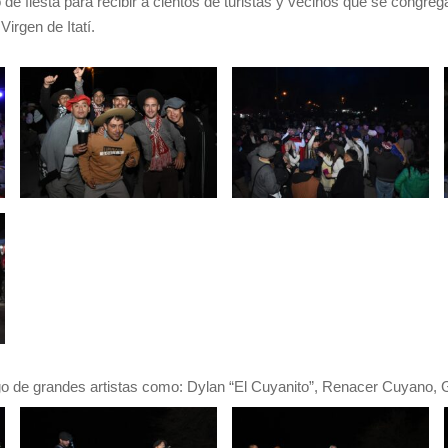
ó de fiesta para recibir a cientos de turistas y vecinos que se congrega
Virgen de Itatí.
rgo de grandes artistas como: Dylan “El Cuyanito”, Renacer Cuyano,