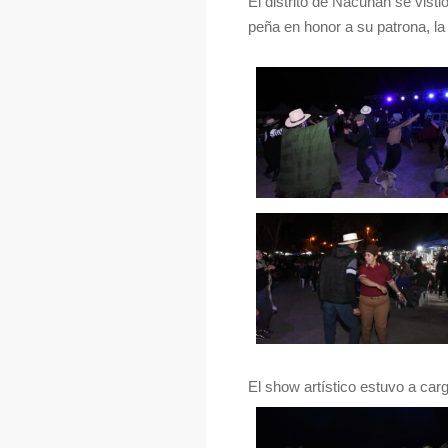
El distrito de Ñacuñán se visti
peña en honor a su patrona, la 
El show artístico estuvo a ca