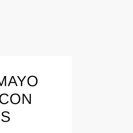
 MAYO
 CON
OS