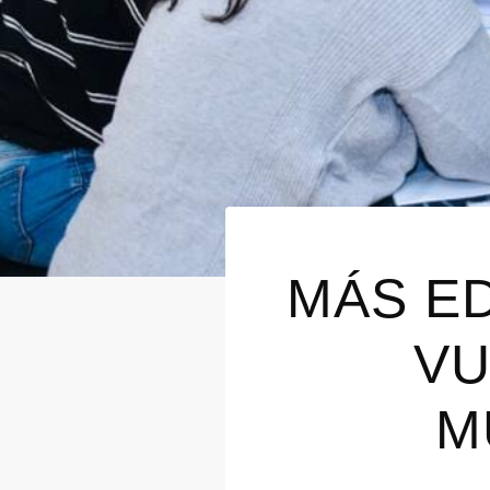
MÁS E
VU
M