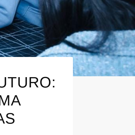
UTURO:
AMA
AS