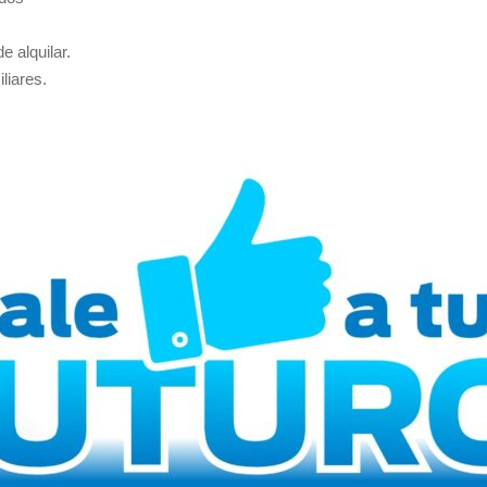
e alquilar.
liares.