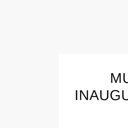
MU
INAUG