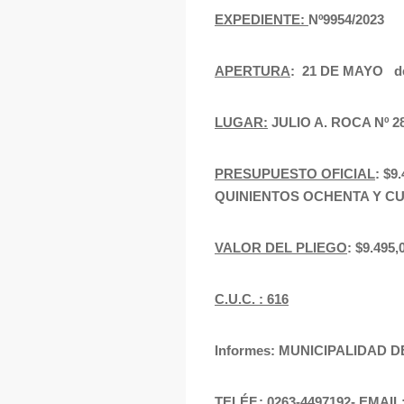
EXPEDIENTE:
Nº9954/2023
APERTURA
: 21 DE MAYO de 
LUGAR:
JULIO A. ROCA Nº 
PRESUPUESTO OFICIAL
: $
QUINIENTOS OCHENTA Y CU
VALOR DEL PLIEGO
: $9.49
C.U.C. : 616
Informes: MUNICIPALIDAD 
TELÉF.: 0263-4497192- EMAIL