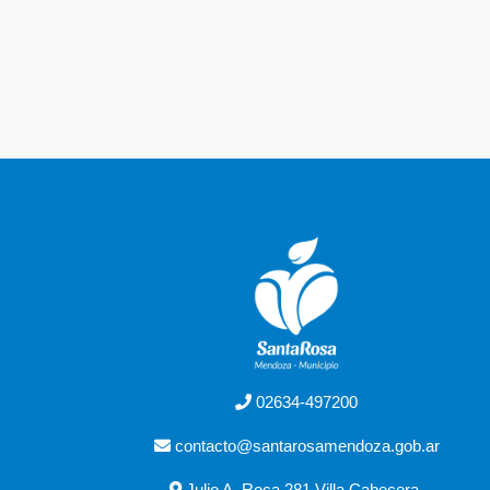
02634-497200
contacto@santarosamendoza.gob.ar
Julio A. Roca 281 Villa Cabecera,