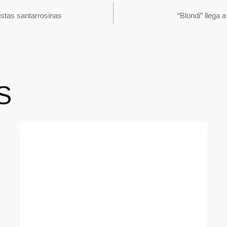
istas santarrosinas
“Blondi” llega 
S