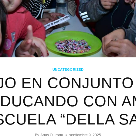
UNCATEGORIZED
JO EN CONJUNTO
EDUCANDO CON A
SCUELA “DELLA S
By
Agus Quiroga
septiembre 9, 2025