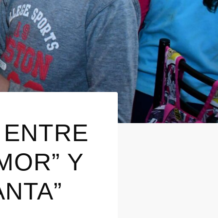
 ENTRE
MOR” Y
ANTA”