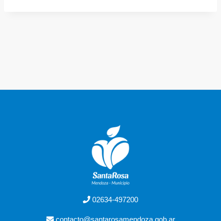
02634-497200
contacto@santarosamendoza.gob.ar