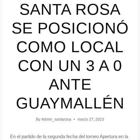
SANTA ROSA
SE POSICIONÓ
COMO LOCAL
CON UN 3 A 0
ANTE
GUAYMALLÉN
By
Admin_santarosa
marzo 27, 2023
En el partido de la segunda fecha del torneo Apertura en la