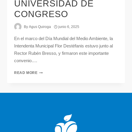
UNIVERSIDAD DE
CONGRESO
By
Agus Quiroga
junio 6, 2025
En el marco del Día Mundial del Medio Ambiente, la
Intendenta Municipal Flor Destéfanis estuvo junto al
Rector Rubén Bresso, y firmaron este importante
convenio….
READ MORE