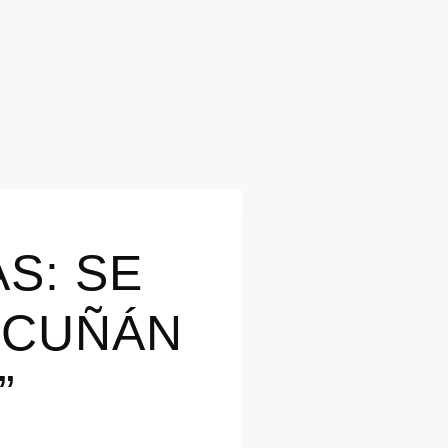
S: SE
ACUÑÁN
”