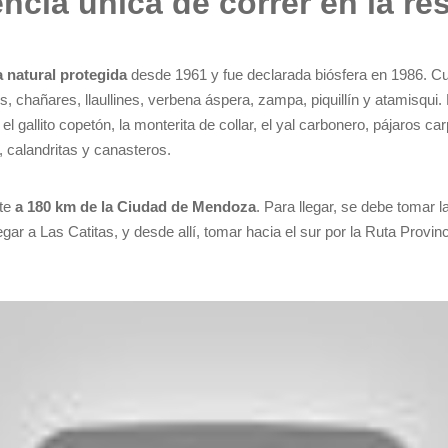
encia única de correr en la re
a natural protegida
desde 1961 y fue declarada biósfera en 1986. C
les, chañares, llaullines, verbena áspera, zampa, piquillín y atamisqu
 gallito copetón, la monterita de collar, el yal carbonero, pájaros car
, calandritas y canasteros.
te
a 180 km de la Ciudad de Mendoza
. Para llegar, se debe tomar l
ar a Las Catitas, y desde allí, tomar hacia el sur por la Ruta Provin