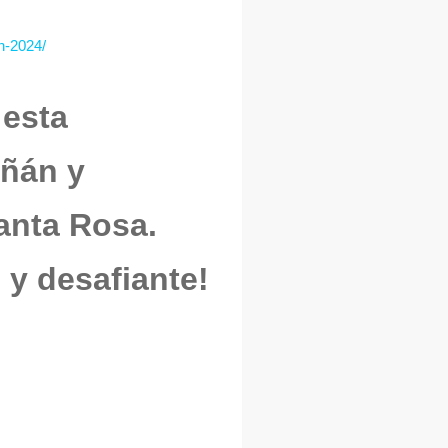
an-2024/
 esta
uñán y
Santa Rosa.
 y desafiante!