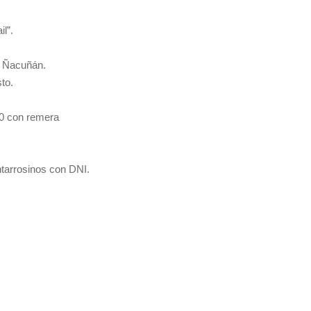
l”.
e Ñacuñán.
to.
00 con remera
tarrosinos con DNI.