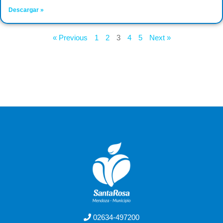
Descargar »
« Previous
1
2
3
4
5
Next »
02634-497200