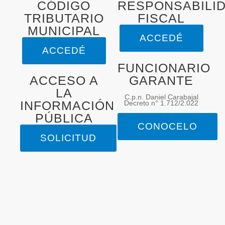
CÓDIGO
RESPONSABILI
TRIBUTARIO
FISCAL
MUNICIPAL
ACCEDÉ
ACCEDÉ
FUNCIONARIO
ACCESO A
GARANTE
LA
C.p.n. Daniel Carabajal
INFORMACIÓN
Decreto n° 1.712/2.022
PÚBLICA
CONOCELO
SOLICITUD