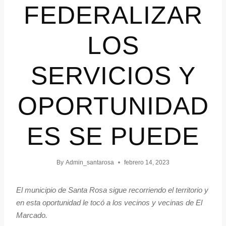
FEDERALIZAR
LOS
SERVICIOS Y
OPORTUNIDAD
ES SE PUEDE
By
Admin_santarosa
febrero 14, 2023
El municipio de Santa Rosa sigue recorriendo el territorio y
en esta oportunidad le tocó a los vecinos y vecinas de El
Marcado.