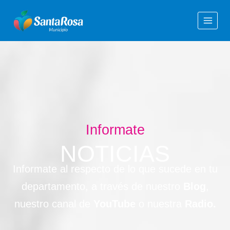
Informate
NOTICIAS
Informate al respecto de lo que sucede en tu
departamento, a través de nuestro
Blog
,
nuestro canal de
YouTube
o nuestra
Radio.