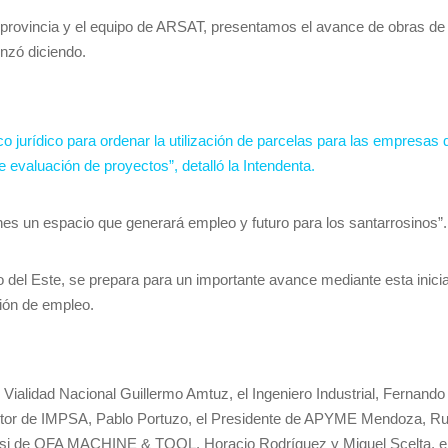
a provincia y el equipo de ARSAT, presentamos el avance de obras de
nzó diciendo.
urídico para ordenar la utilización de parcelas para las empresas q
 evaluación de proyectos”, detalló la Intendenta.
s un espacio que generará empleo y futuro para los santarrosinos”.
del Este, se prepara para un importante avance mediante esta inicia
ción de empleo.
 Vialidad Nacional Guillermo Amtuz, el Ingeniero Industrial, Fernando
irector de IMPSA, Pablo Portuzo, el Presidente de APYME Mendoza, Rub
si de OFA MACHINE & TOOL, Horacio Rodríguez y Miguel Scelta, emp