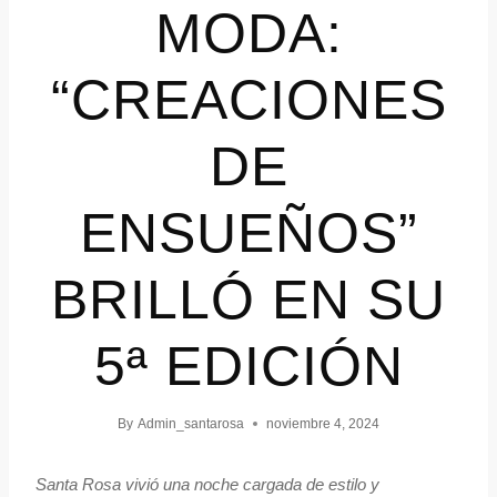
MODA:
“CREACIONES
DE
ENSUEÑOS”
BRILLÓ EN SU
5ª EDICIÓN
By
Admin_santarosa
noviembre 4, 2024
Santa Rosa vivió una noche cargada de estilo y