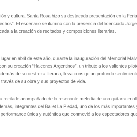
n y cultura, Santa Rosa hizo su destacada presentación en la Feria In
os”. El escenario se iluminó con la presencia del licenciado Jorge
da a la creación de recitados y composiciones literarias.
ugar en abril de este año, durante la inauguración del Memorial Malv
n su creación “Halcones Argentinos”, un tributo a los valientes pilot
demás de su destreza literaria, lleva consigo un profundo sentimiento 
 a través de su obra y sus proyectos de vida.
u recitado acompañado de la resonante melodía de una guitarra crioll
emás, integrantes del Ballet La Piedad, uno de los más importantes y
a performance única y auténtica que conmovió a los espectadores q