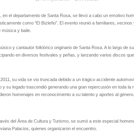
s, en el departamento de Santa Rosa, se llevó a cabo un emotivo h
sticamente como “El Bizleño”. El evento reunió a familiares, vecino
e música y baile.
sico y cantautor folklórico originario de Santa Rosa. A lo largo de su
cipando en diversos festivales y peñas, y lanzando varios discos que 
2011, su vida se vio truncada debido a un trágico accidente automovi
no y su legado trascendió generando una gran repercusión en toda la r
indieron homenajes en reconocimiento a su talento y aportes al género
ravés del Área de Cultura y Turismo, se sumó a este especial homenaje
iviana Palacios, quienes organizaron el encuentro.