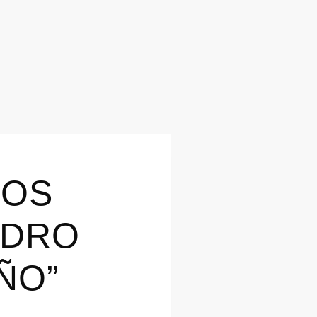
NOS
EDRO
ÑO”