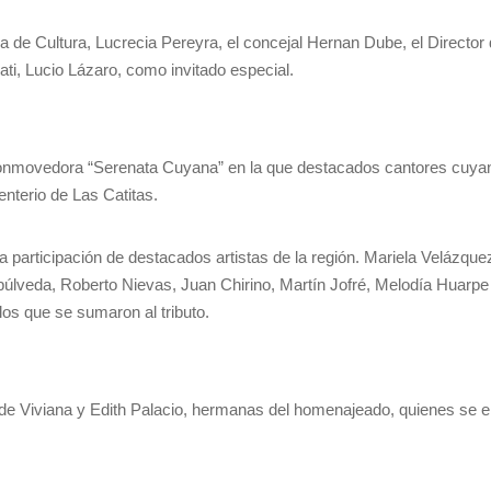
ra de Cultura, Lucrecia Pereyra, el concejal Hernan Dube, el Direct
ti, Lucio Lázaro, como invitado especial.
onmovedora “Serenata Cuyana” en la que destacados cantores cuyan
nterio de Las Catitas.
 participación de destacados artistas de la región. Mariela Velázque
lveda, Roberto Nievas, Juan Chirino, Martín Jofré, Melodía Huarpe 
los que se sumaron al tributo.
de Viviana y Edith Palacio, hermanas del homenajeado, quienes se e