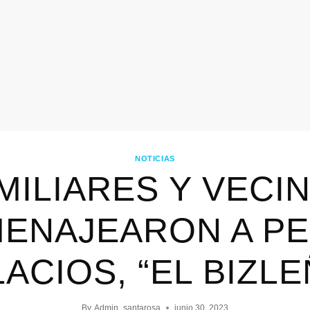
NOTICIAS
MILIARES Y VECI
ENAJEARON A P
ACIOS, “EL BIZLE
By
Admin_santarosa
junio 30, 2023