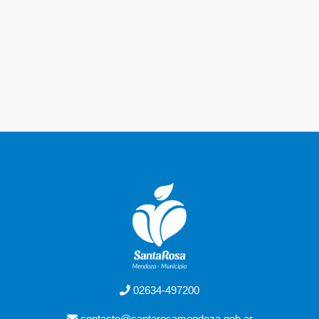
02634-497200
contacto@santarosamendoza.gob.ar