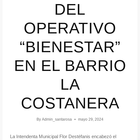
DEL
OPERATIVO
“BIENESTAR”
EN EL BARRIO
LA
COSTANERA
By
Admin_santarosa
mayo 29, 2024
La Intendenta Municipal Flor Destéfanis encabezó el