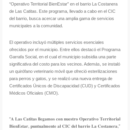
“Operativo Territorial BienEstar” en el barrio La Costanera
de Las Catitas. Este programa, llevado a cabo en el CIC
del barrio, busca acercar una amplia gama de servicios
municipales a la comunidad.
El operativo incluyó múltiples servicios esenciales
ofrecidos por el municipio. Entre ellos destacó el Programa
Garrafa Social, en el cual el municipio subsidia una parte
significativa del costo para los vecinos. Además, se instaló
un quirófano veterinario móvil que ofreció esterilizaciones
para perros y gatos, y se realizó una nueva entrega de
Certificados Únicos de Discapacidad (CUD) y Certificados
Médicos Oficiales (CMO).
“𝐀 𝐋𝐚𝐬 𝐂𝐚𝐭𝐢𝐭𝐚𝐬 𝐥𝐥𝐞𝐠𝐚𝐦𝐨𝐬 𝐜𝐨𝐧 𝐧𝐮𝐞𝐬𝐭𝐫𝐨 𝐎𝐩𝐞𝐫𝐚𝐭𝐢𝐯𝐨 𝐓𝐞𝐫𝐫𝐢𝐭𝐨𝐫𝐢𝐚𝐥
𝐁𝐢𝐞𝐧𝐄𝐬𝐭𝐚𝐫, 𝐩𝐮𝐧𝐭𝐮𝐚𝐥𝐦𝐞𝐧𝐭𝐞 𝐚𝐥 𝐂𝐈𝐂 𝐝𝐞𝐥 𝐛𝐚𝐫𝐫𝐢𝐨 𝐋𝐚 𝐂𝐨𝐬𝐭𝐚𝐧𝐞𝐫𝐚,”