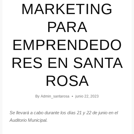
MARKETING
PARA
EMPRENDEDO
RES EN SANTA
ROSA
By
Admin_santarosa
junio 22, 2023
Se llevará a cabo durante los días 21 y 22 de junio en el
Auditorio Municipal.