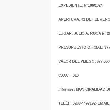
EXPEDIENTE:
Nº106/2024
APERTURA
: 02 DE FEBRERO 
LUGAR:
JULIO A. ROCA Nº 
PRESUPUESTO OFICIAL
: $
VALOR DEL PLIEGO
: $77.5
C.U.C. : 616
Informes: MUNICIPALIDAD 
TELÉF.: 0263-4497192- EMAIL