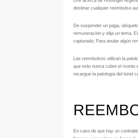
DNI acerca de Hostinger Argenti
destinar cualquier reembolso a
De suspender un paga, ubíquelo e
remuneración y elija un tema. E
capturado; Para anular algún rem
Las reembolsos utilizan la patol
que esto nunca cubre el monto e
recargue la patologí­a del túnel 
REEMBO
En caso de que hay un contrati