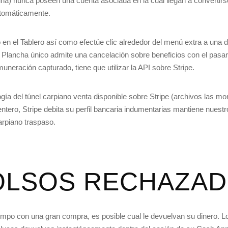
na) nunca poseen una cuenta asociada en la cual llegan a convertir
utomáticamente.
n el Tablero así­ como efectúe clic alrededor del menú extra a una d
l Plancha único admite una cancelación sobre beneficios con el pasar
uneración capturado, tiene que utilizar la API sobre Stripe.
ogí­a del túnel carpiano venta disponible sobre Stripe (archivos las m
ntero, Stripe debita su perfil bancaria indumentarias mantiene nuest
carpiano traspaso.
LSOS RECHAZA
empo con una gran compra, es posible cual le devuelvan su dinero. 