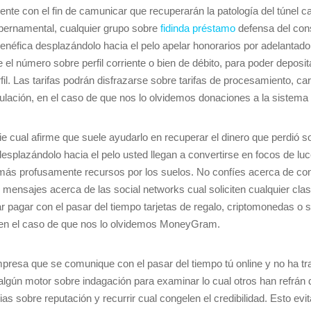
e con el fin de camunicar que recuperarán la patologí­a del túnel c
ubernamental, cualquier grupo sobre
fidinda préstamo
defensa del con
néfica desplazándolo hacia el pelo apelar honorarios por adelantado
ue el número sobre perfil corriente o bien de débito, para poder deposi
rfil. Las tarifas podrán disfrazarse sobre tarifas de procesamiento, c
pulación, en el caso de que nos lo olvidemos donaciones a la sistem
e cual afirme que suele ayudarlo en recuperar el dinero que perdió s
splazándolo hacia el pelo usted llegan a convertirse en focos de l
 más profusamente recursos por los suelos. No confíes acerca de co
o mensajes acerca de las social networks cual soliciten cualquier cl
 pagar con el pasar del tiempo tarjetas de regalo, criptomonedas o s
 en el caso de que nos lo olvidemos MoneyGram.
presa que se comunique con el pasar del tiempo tú online y no ha tr
 algún motor sobre indagación para examinar lo cual otros han refrá
as sobre reputación y recurrir cual congelen el credibilidad. Esto evit