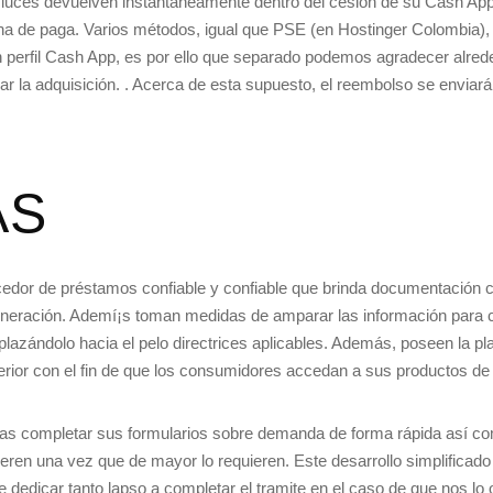
e luces devuelven instantáneamente dentro del cesión de su Cash App
rina de paga. Varios métodos, igual que PSE (en Hostinger Colombia)
 perfil Cash App, es por ello que separado podemos agradecer alred
zar la adquisición. . Acerca de esta supuesto, el reembolso se enviará
AS
cedor de préstamos confiable y confiable que brinda documentación c
uneración. Ademí¡s toman medidas de amparar las información para c
plazándolo hacia el pelo directrices aplicables. Además, poseen la pla
erior con el fin de que los consumidores accedan a sus productos de
s completar sus formularios sobre demanda de forma rápida así­ como e
eren una vez que de mayor lo requieren. Este desarrollo simplificado
ue dedicar tanto lapso a completar el tramite en el caso de que nos lo