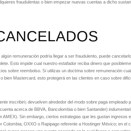
 adquieres fraudulentas o bien empezar nuevas cuentas a dicho sustan
CANCELADOS
lgún remuneración podrí­a llegar a ser fraudulento, puede cancelarlo
ete. Esto impide cual nuestro estafador reciba dinero que posibleme
ios sobre reembolso. Si utilizas un doctrina sobre remuneración cual
 o bien Mastercard, esto protegerá en las clientes en caso sobre dif
e inscribirí¡ devuelven alrededor del modo sobre paga empleado p
na cuenta acerca de BBVA, Bancolombia o bien Santander) indumentari
n AMEX). Sin embargo, ciertos estrategias que les gustan ingresos e
r Colombia; OXXO o Rapipago referente a Hostinger México; en el c