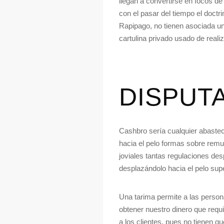
llegan a convertirse en focos d
con el pasar del tiempo el doct
Rapipago, no tienen asociada un
cartulina privado usado de reali
DISPUT
Cashbro serí­a cualquier abaste
hacia el pelo formas sobre rem
joviales tantas regulaciones des
desplazándolo hacia el pelo sup
Una tarima permite a las persona
obtener nuestro dinero que requi
a los clientes, pues no tienen q