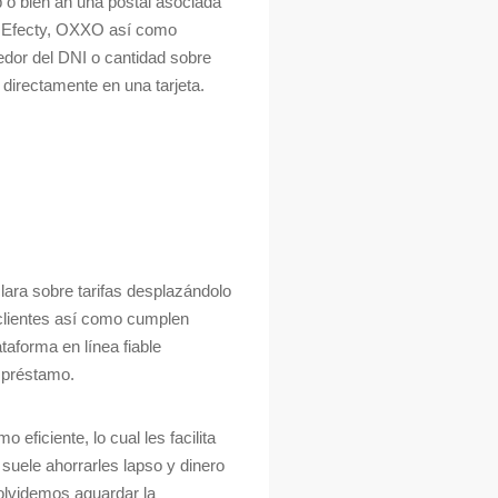
 o bien an una postal asociada
, Efecty, OXXO así­ como
edor del DNI o cantidad sobre
 directamente en una tarjeta.
lara sobre tarifas desplazándolo
lientes así­ como cumplen
taforma en línea fiable
 préstamo.
ficiente, lo cual les facilita
 suele ahorrarles lapso y dinero
 olvidemos aguardar la