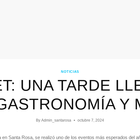
NOTICIAS
T: UNA TARDE LL
 GASTRONOMÍA Y 
By
Admin_santarosa
octubre 7, 2024
da en Santa Rosa, se realizó uno de los eventos más esperados del añ