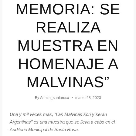
MEMORIA: SE
REALIZA
MUESTRA EN
HOMENAJE A
MALVINAS”
By
Admin_santarosa
marzo 28, 2023
Una y mil veces más, “Las Malvinas son y serán
Argentinas” es una muestra que se lleva a cabo en el
Auditorio Municipal de Santa Rosa.