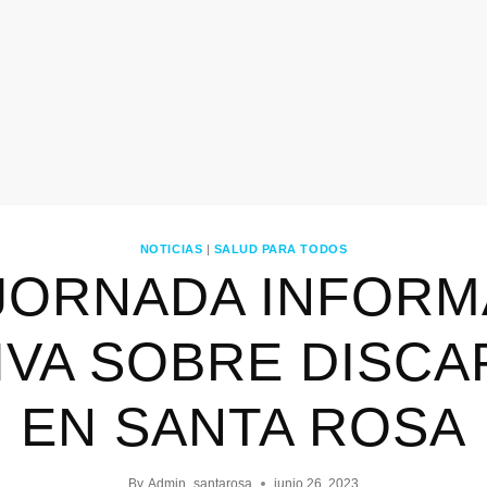
NOTICIAS
|
SALUD PARA TODOS
JORNADA INFORMA
IVA SOBRE DISCA
EN SANTA ROSA
By
Admin_santarosa
junio 26, 2023