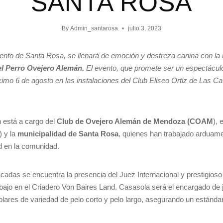
SANTA ROSA
By
Admin_santarosa
julio 3, 2023
nto de Santa Rosa, se llenará de emoción y destreza canina con la l
el Perro Ovejero Alemán.
El evento, que promete ser un espectácul
óximo 6 de agosto en las instalaciones del Club Eliseo Ortiz de Las Cat
n está a cargo del
Club de Ovejero Alemán de Mendoza (COAM
), 
 y la
municipalidad de Santa Rosa
, quienes han trabajado arduame
ad en la comunidad.
adas se encuentra la presencia del Juez Internacional y prestigioso 
bajo en el Criadero Von Baires Land. Casasola será el encargado de 
plares de variedad de pelo corto y pelo largo, asegurando un estánda