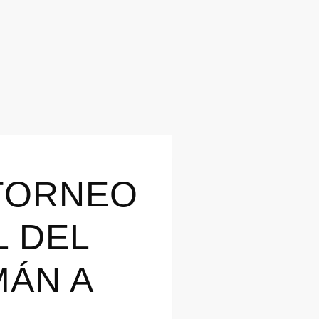
 TORNEO
L DEL
MÁN A