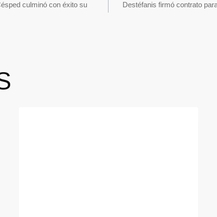
Césped culminó con éxito su
Destéfanis firmó contrato par
S