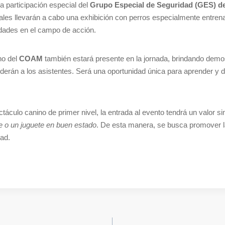
a participación especial del
Grupo Especial de Seguridad (GES) de
les llevarán a cabo una exhibición con perros especialmente entren
idades en el campo de acción.
no del
COAM
también estará presente en la jornada, brindando demo
erán a los asistentes. Será una oportunidad única para aprender y dis
áculo canino de primer nivel, la entrada al evento tendrá un valor sim
che o un juguete en buen estado
. De esta manera, se busca promover la
dad.