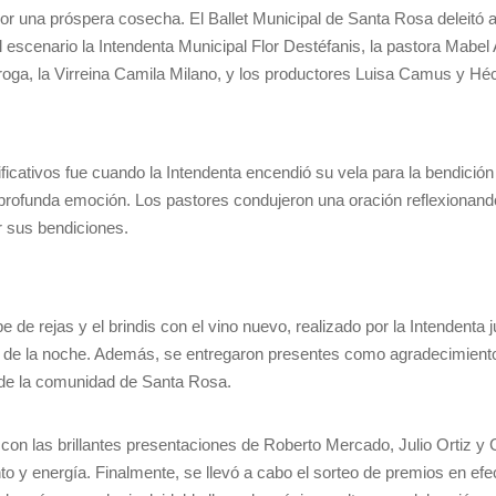
 por una próspera cosecha. El Ballet Municipal de Santa Rosa deleitó a
el escenario la Intendenta Municipal Flor Destéfanis, la pastora Mabel 
oga, la Virreina Camila Milano, y los productores Luisa Camus y Héc
ativos fue cuando la Intendenta encendió su vela para la bendición d
rofunda emoción. Los pastores condujeron una oración reflexionando 
r sus bendiciones.
e de rejas y el brindis con el vino nuevo, realizado por la Intendenta 
e la noche. Además, se entregaron presentes como agradecimiento 
 de la comunidad de Santa Rosa.
ó con las brillantes presentaciones de Roberto Mercado, Julio Ortiz 
ento y energía. Finalmente, se llevó a cabo el sorteo de premios en ef