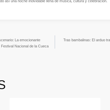
o así una noche inolvidable llena de música, cultura y celebración.
escenario: La emocionante
Tras bambalinas: El arduo tra
l Festival Nacional de la Cueca
S